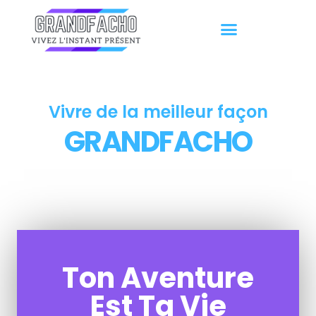
Vivre de la meilleur façon
GRANDFACHO
Un blog avec vous quotidiennement pour toutes
vos envies !
Ton Aventure
Est Ta Vie