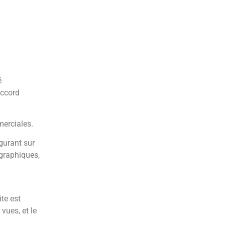
é
accord
merciales.
igurant sur
 graphiques,
ite est
vues, et le