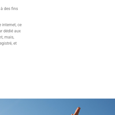
 à des fins
 internet, ce
ur dédié aux
t, mais,
gistré, et