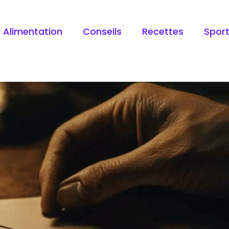
25
Alimentation
Conseils
Recettes
Spor
nveloppe ? Les secrets d’un 